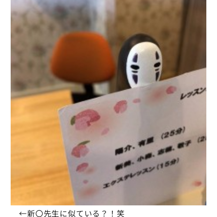
←新〇先生に似ている？！笑