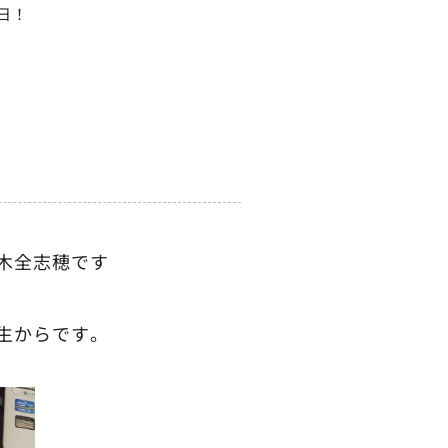
日！
木全志穂です
生からです。