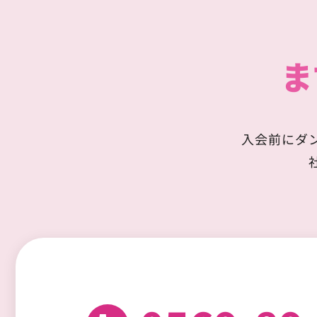
ま
入会前にダ