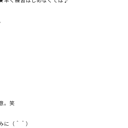
。
意。笑
みに（＾＾）